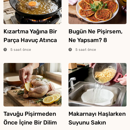
Kızartma Yağına Bir
Bugün Ne Pişirsem,
Parça Havuç Atınca
Ne Yapsam? 8
Ne Olur?
Ağustos 2026
5 saat önce
5 saat önce
Tavuğu Pişirmeden
Makarnayı Haşlarken
Önce İçine Bir Dilim
Suyunu Sakın