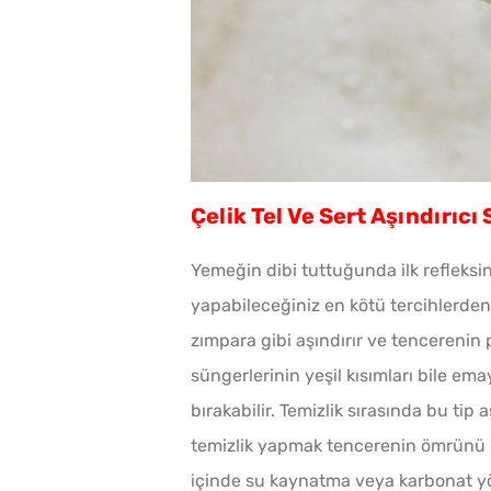
Çelik Tel Ve Sert Aşındırıcı
Yemeğin dibi tuttuğunda ilk refleksin
yapabileceğiniz en kötü tercihlerden 
zımpara gibi aşındırır ve tencereni
süngerlerinin yeşil kısımları bile em
bırakabilir. Temizlik sırasında bu tip
temizlik yapmak tencerenin ömrünü uza
içinde su kaynatma veya karbonat yö