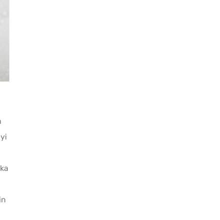
n
yi
aka
in