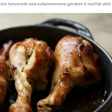
döküm tencerede asla kullanmamanız gereken 5 mutfak aleti