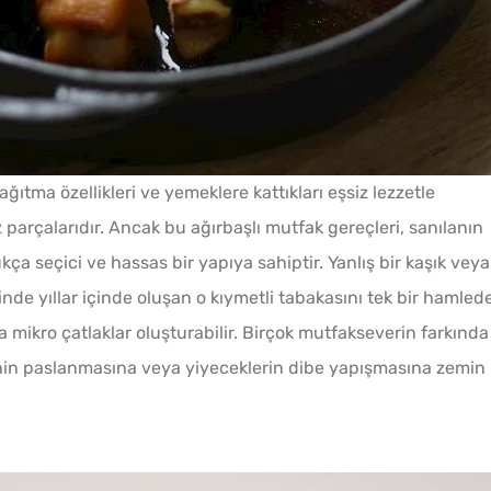
ağıtma özellikleri ve yemeklere kattıkları eşsiz lezzetle
parçalarıdır. Ancak bu ağırbaşlı mutfak gereçleri, sanılanın
a seçici ve hassas bir yapıya sahiptir. Yanlış bir kaşık veya
inde yıllar içinde oluşan o kıymetli tabakasını tek bir hamled
mikro çatlaklar oluşturabilir. Birçok mutfakseverin farkında
nin paslanmasına veya yiyeceklerin dibe yapışmasına zemin