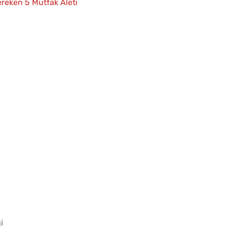
eken 5 Mutfak Aleti
i