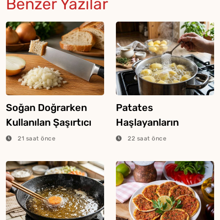
Benzer Yazılar
Soğan Doğrarken
Patates
Kullanılan Şaşırtıcı
Haşlayanların
Ekmek Tekniği
Bilmesi Gereken
21 saat önce
22 saat önce
Şeker Hilesi