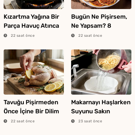
Kızartma Yağına Bir
Bugün Ne Pişirsem,
Parça Havuç Atınca
Ne Yapsam? 8
Ne Olur?
Ağustos 2026
22 saat önce
22 saat önce
Tavuğu Pişirmeden
Makarnayı Haşlarken
Önce İçine Bir Dilim
Suyunu Sakın
Limon Atarsanız Ne
Dökmeyin
22 saat önce
23 saat önce
Olur?