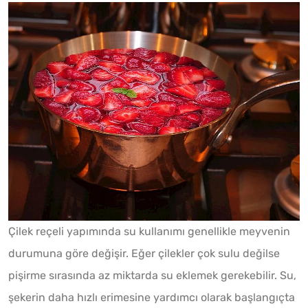
Çilek reçeli yapımında su kullanımı genellikle meyvenin
durumuna göre değişir. Eğer çilekler çok sulu değilse
pişirme sırasında az miktarda su eklemek gerekebilir. Su,
şekerin daha hızlı erimesine yardımcı olarak başlangıçta