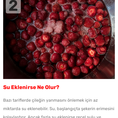
Su Eklenirse Ne Olur?
Bazı tariflerde çileğin yanmasını önlemek için az
miktarda su eklenebilir. Su, başlangıçta şekerin erimesini
kolaylaştırır. Ancak fazla su eklenirse reçel sulu ve