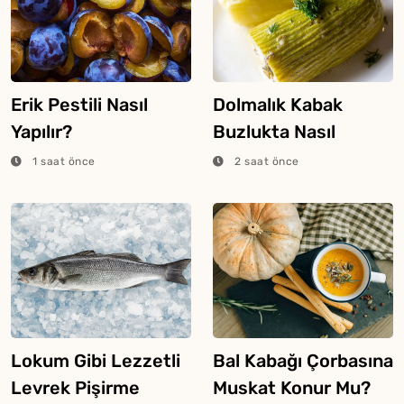
Erik Pestili Nasıl
Dolmalık Kabak
Yapılır?
Buzlukta Nasıl
Saklanır?
1 saat önce
2 saat önce
Lokum Gibi Lezzetli
Bal Kabağı Çorbasına
Levrek Pişirme
Muskat Konur Mu?