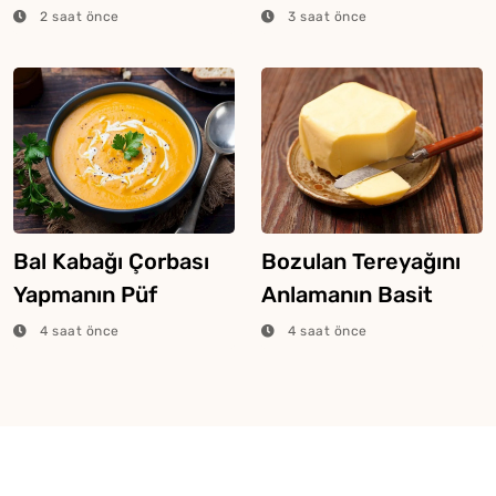
Tüyosu
2 saat önce
3 saat önce
Bal Kabağı Çorbası
Bozulan Tereyağını
Yapmanın Püf
Anlamanın Basit
Noktaları
Yolları
4 saat önce
4 saat önce