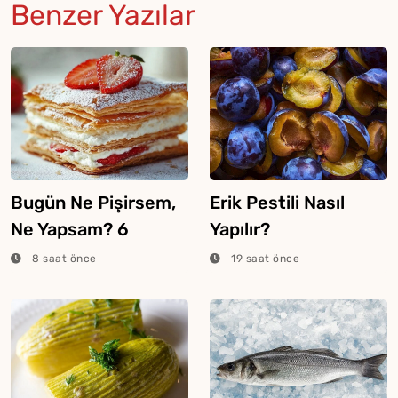
Benzer Yazılar
Bugün Ne Pişirsem,
Erik Pestili Nasıl
Ne Yapsam? 6
Yapılır?
Ağustos 2026
8 saat önce
19 saat önce