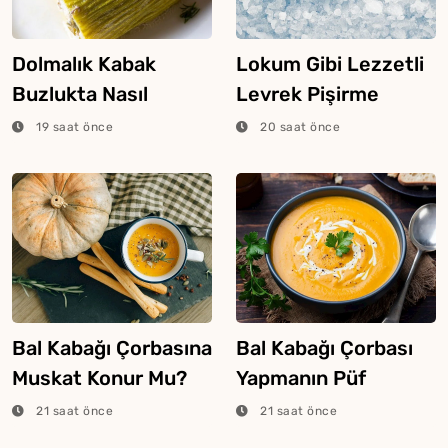
Dolmalık Kabak
Lokum Gibi Lezzetli
Buzlukta Nasıl
Levrek Pişirme
Saklanır?
Tüyosu
19 saat önce
20 saat önce
Bal Kabağı Çorbasına
Bal Kabağı Çorbası
Muskat Konur Mu?
Yapmanın Püf
Noktaları
21 saat önce
21 saat önce