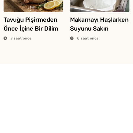
Tavuğu Pişirmeden
Makarnayı Haşlarken
Önce İçine Bir Dilim
Suyunu Sakın
Limon Atarsanız Ne
Dökmeyin
7 saat önce
8 saat önce
Olur?