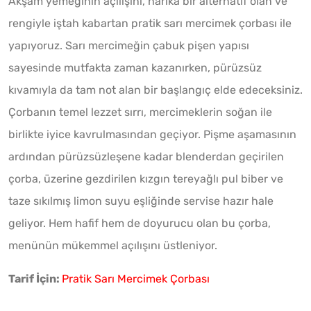
Akşam yemeğinin açılışını, harika bir alternatif olan ve
rengiyle iştah kabartan pratik sarı mercimek çorbası ile
yapıyoruz. Sarı mercimeğin çabuk pişen yapısı
sayesinde mutfakta zaman kazanırken, pürüzsüz
kıvamıyla da tam not alan bir başlangıç elde edeceksiniz.
Çorbanın temel lezzet sırrı, mercimeklerin soğan ile
birlikte iyice kavrulmasından geçiyor. Pişme aşamasının
ardından pürüzsüzleşene kadar blenderdan geçirilen
çorba, üzerine gezdirilen kızgın tereyağlı pul biber ve
taze sıkılmış limon suyu eşliğinde servise hazır hale
geliyor. Hem hafif hem de doyurucu olan bu çorba,
menünün mükemmel açılışını üstleniyor.
Tarif İçin:
Pratik Sarı Mercimek Çorbası