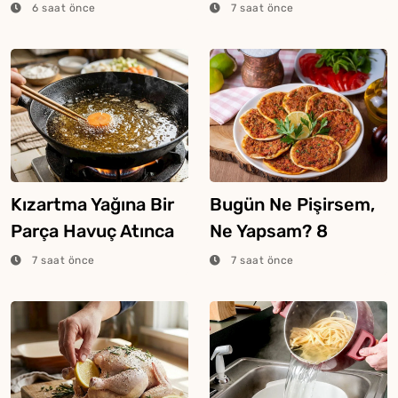
Ekmek Tekniği
Bilmesi Gereken
6 saat önce
7 saat önce
Şeker Hilesi
Kızartma Yağına Bir
Bugün Ne Pişirsem,
Parça Havuç Atınca
Ne Yapsam? 8
Ne Olur?
Ağustos 2026
7 saat önce
7 saat önce