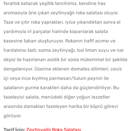
ferahlık katacak yeşillik tercihimiz, kendine has
aromasıyla öne çıkan zeytinyağlı roka salatası oluyor.
Taze ve çıtır roka yaprakları, iyice yıkandıktan sonra el
yardımıyla iri parçalar halinde koparılarak salata
kasesine taban oluşturuyor. Rokanın hafif acımsı ve
hardalımsı tadı; sızma zeytinyağı, bol limon suyu ve nar
ekşisi ile hazırlanan asidik bir sosla mükemmel bir şekilde
dengeleniyor. Üzerine eklenen domates dilimleri, ceviz
içi veya ince kıyılmış parmesan/tulum peyniri ile
salatanın gurme karakteri daha da güçlendiriliyor. Bu
tazeleyici salata, menüdeki diğer yoğun lezzetler
arasında damakları tazeleyen harika bir köprü görevi
görüyor.
Tarif İçin:
Zeytinyağlı Roka Salatası