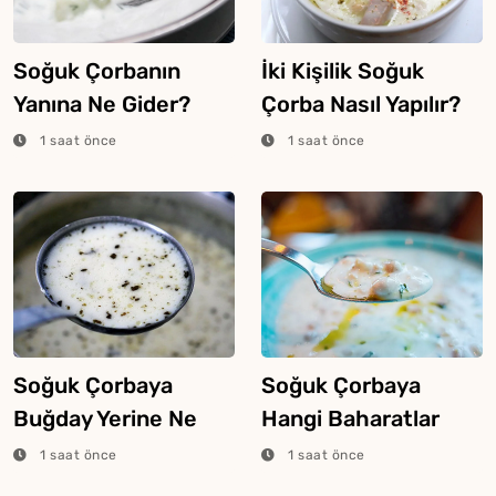
Soğuk Çorbanın
İki Kişilik Soğuk
Yanına Ne Gider?
Çorba Nasıl Yapılır?
1 saat önce
1 saat önce
Soğuk Çorbaya
Soğuk Çorbaya
Buğday Yerine Ne
Hangi Baharatlar
Konur?
Konulur?
1 saat önce
1 saat önce