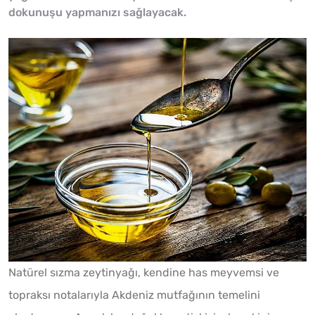
dokunuşu yapmanızı sağlayacak.
Natürel sızma zeytinyağı, kendine has meyvemsi ve
topraksı notalarıyla Akdeniz mutfağının temelini