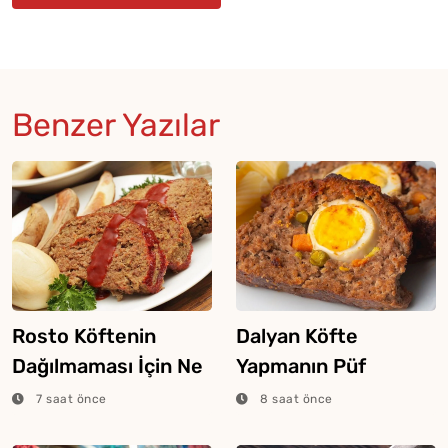
Benzer Yazılar
Rosto Köftenin
Dalyan Köfte
Dağılmaması İçin Ne
Yapmanın Püf
Yapmalı?
Noktaları
7 saat önce
8 saat önce