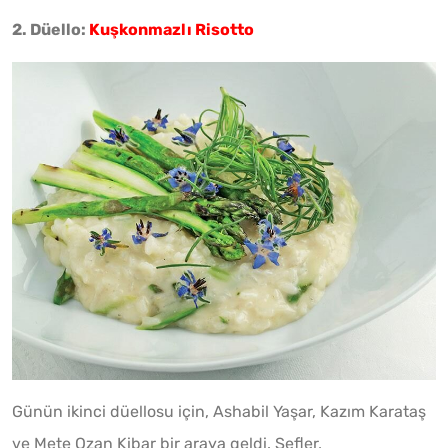
2. Düello:
Kuşkonmazlı Risotto
Günün ikinci düellosu için, Ashabil Yaşar, Kazım Karataş
ve Mete Ozan Kibar bir araya geldi. Şefler,