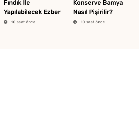
Fındık İle
Konserve Bamya
Yapılabilecek Ezber
Nasıl Pişirilir?
Bozan Sıra Dışı
10 saat önce
10 saat önce
Tarifler