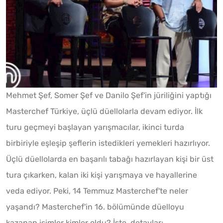
Mehmet Şef, Somer Şef ve Danilo Şef'in jüriliğini yaptığı
Masterchef Türkiye, üçlü düellolarla devam ediyor. İlk
turu geçmeyi başlayan yarışmacılar, ikinci turda
birbiriyle eşleşip şeflerin istedikleri yemekleri hazırlıyor.
Üçlü düellolarda en başarılı tabağı hazırlayan kişi bir üst
tura çıkarken, kalan iki kişi yarışmaya ve hayallerine
veda ediyor. Peki, 14 Temmuz Masterchef'te neler
yaşandı? Masterchef'in 16. bölümünde düelloyu
kazanan isimler kimler oldu? İşte, detaylar;