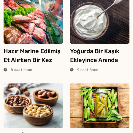
Hazır Marine Edilmiş
Yoğurda Bir Kaşık
Et Alırken Bir Kez
Ekleyince Anında
Daha Düşünün
Gurme Tatlıya
8 saat önce
9 saat önce
Dönüşüyor