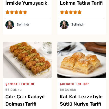
İrmikle Yumuşacık
Lokma Tatlısı Tarifi
Tepsi Tatlısı Tarifi
Selinhdr
Selinhdr
Yor
Şerbetli Tatlılar
Şerbetli Tatlılar
55 Dakika
80 Dakika
Çıtır Çıtır Kadayıf
Kat Kat Lezzetiyle
Dolması Tarifi
Sütlü Nuriye Tarifi