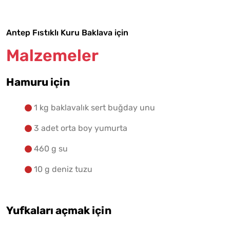
Antep Fıstıklı Kuru Baklava için
Malzemelere Geç
Malzemeler
Yapılış Adımlarına Geç
Hamuru için
1 kg baklavalık sert buğday unu
3 adet orta boy yumurta
460 g su
10 g deniz tuzu
Yufkaları açmak için