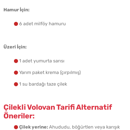
Hamur İçin:
6 adet milföy hamuru
Üzeri İçin:
1 adet yumurta sarısı
Yarım paket krema (çırpılmış)
1 su bardağı taze çilek
Çilekli Volovan Tarifi Alternatif
Öneriler:
Çilek yerine:
Ahududu, böğürtlen veya karışık