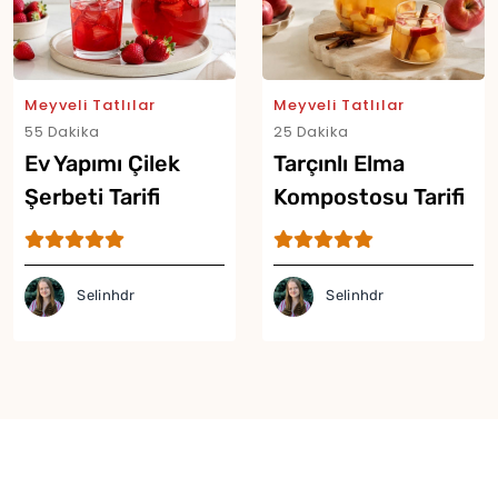
Meyveli Tatlılar
Meyveli Tatlılar
55 Dakika
25 Dakika
Ev Yapımı Çilek
Tarçınlı Elma
Şerbeti Tarifi
Kompostosu Tarifi
Selinhdr
Selinhdr
Yor