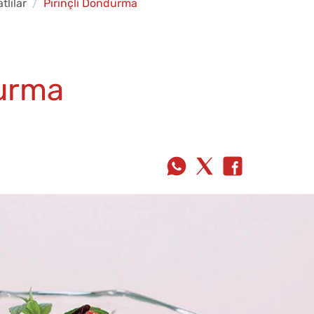
tlılar
Pirinçli Dondurma
durma