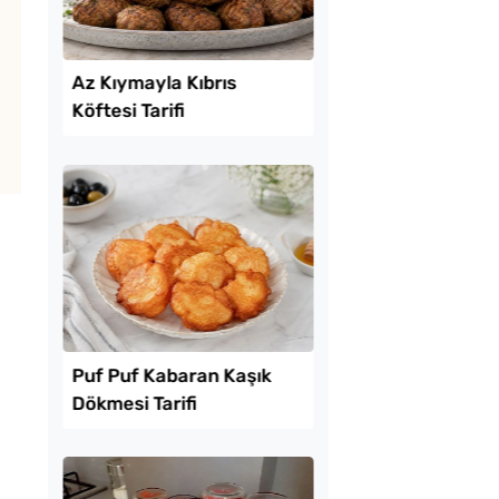
Lezzet Trendleri
ekmeyen Çıtır
Az Kıymayla Kıbrıs
an Kızartması Tarifi
Köftesi Tarifi