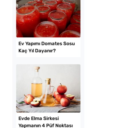
 Baklava
Puf Puf Kabaran Kaş
inde Borcam Tatlısı
Dökmesi Tarifi