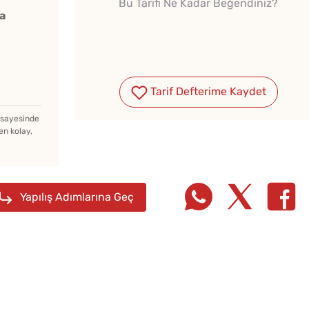
Bu Tarifi Ne Kadar Beğendiniz?
a
Tarif Defterime Kaydet
Çiğ Domates Kavanozda
Nasıl Saklanır?
z sayesinde
en kolay,
Bayat Ekmeği Saniyeler
İçinde Taze Hale Getiren
Yapılış Adımlarına Geç
Yöntem
Yağ Ç
Kışlık Domates Sosunun
Patlıc
İçine Ne Konur?