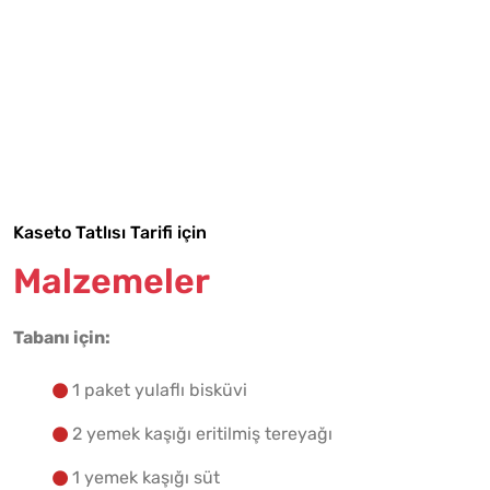
Tarif Defterime Kaydet
Kaseto Tatlısı Tarifi için
Malzemeler
Malzemelere Geç
Tabanı için:
Yapılış Adımlarına Geç
1 paket yulaflı bisküvi
2 yemek kaşığı eritilmiş tereyağı
1 yemek kaşığı süt