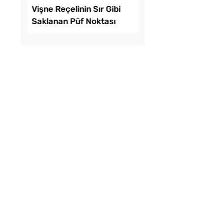
r Böreği Tarifi
Puf Puf Kabaran Ha
Kızartmasının Sırrı L
Suyunda Gizli