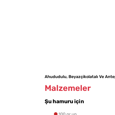
Ahududulu, Beyazçikolatalı Ve Antep 
Malzemeler
Şu hamuru için
100 gr un