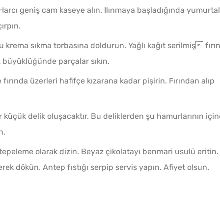
. Harcı geniş cam kaseye alın. Ilınmaya başladığında yumurtal
ırpın.
lu krema sıkma torbasına doldurun. Yağlı kağıt serilmiş fırı
iz büyüklüğünde parçalar sıkın.
fırında üzerleri hafifçe kızarana kadar pişirin. Fırından alıp
r küçük delik oluşacaktır. Bu deliklerden şu hamurlarının için
n.
 tepeleme olarak dizin. Beyaz çikolatayı benmari usulü eritin.
erek dökün. Antep fıstığı serpip servis yapın. Afiyet olsun.