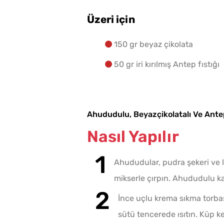
Üzeri için
150 gr beyaz çikolata
50 gr iri kırılmış Antep fıstığı
Ahududulu, Beyazçikolatalı Ve Antep 
Nasıl Yapılır
Ahududular, pudra şekeri ve l
mikserle çırpın. Ahududulu kar
İnce uçlu krema sıkma torba
sütü tencerede ısıtın. Küp kes