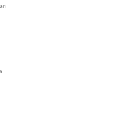
arı
n
e