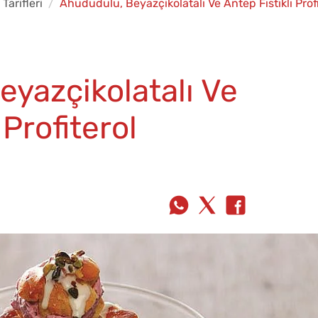
 Tarifleri
Ahududulu, Beyazçikolatalı Ve Antep Fıstıklı Profi
yazçikolatalı Ve
 Profiterol