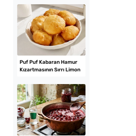
l Ayrılan Yağlı Çörek
1 Şişe Maden Suyuyl
Kabaran Hamur Tarif