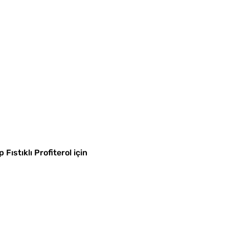
Yapmanın 4 Püf Noktası
Haşlanmış Yumurtayı Tek
Hamlede Soymanın Basit
Hilesi
Tel Te
Tarifi
Fıstıklı Profiterol için