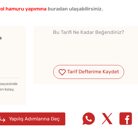
rol hamuru yapımına
buradan ulaşabilirsiniz.
Bu Tarifi Ne Kadar Beğendiniz?
a
Dolmalık Biber Buzlukta
Nasıl Saklanır?
Tarif Defterime Kaydet
z sayesinde
en kolay,
Kedi Dili Tiramisu
Yapmanın Püf Noktaları
Yapılış Adımlarına Geç
Van Çö
Patlıcan Musakka