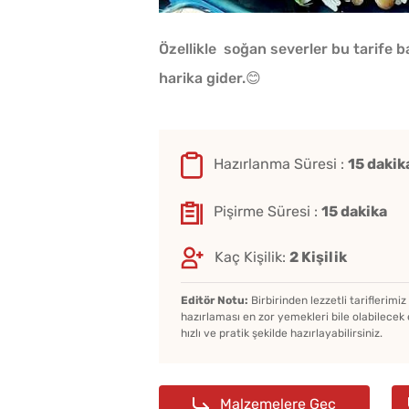
Özellikle soğan severler bu tarife b
harika gider.😊
Hazırlanma Süresi :
15 dakik
Pişirme Süresi :
15 dakika
Kaç Kişilik:
2 Kişilik
Editör Notu:
Birbirinden lezzetli tariflerimi
hazırlaması en zor yemekleri bile olabilecek 
hızlı ve pratik şekilde hazırlayabilirsiniz.
Malzemelere Geç