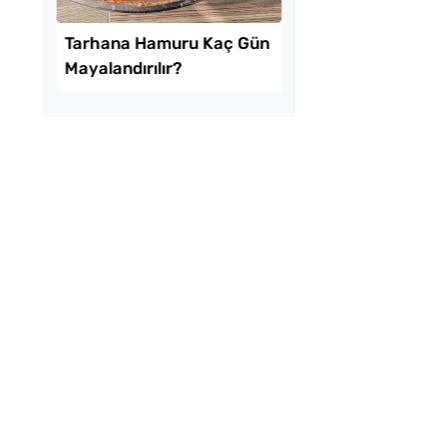
ekmeyen Çıtır
Menemenlik Domate
an Kızartması Tarifi
Dakika Kaynatılır?