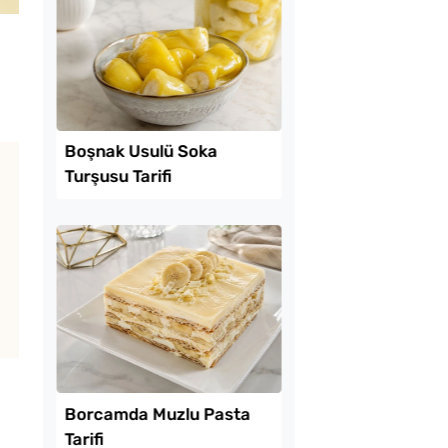
Lezzet Trendleri
Kolay Mayasız
Boşnak Usulü Soka