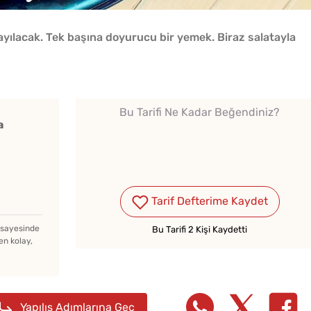
ayılacak. Tek başına doyurucu bir yemek. Biraz salatayla
Bu Tarifi Ne Kadar Beğendiniz?
a
Çiğ Domates Kavanozda
Nasıl Saklanır?
Tarif Defterime Kaydet
z sayesinde
Bu Tarifi 2 Kişi Kaydetti
Kışlık Domates Sosunun
en kolay,
İçine Ne Konur?
Evde 
Yapılış Adımlarına Geç