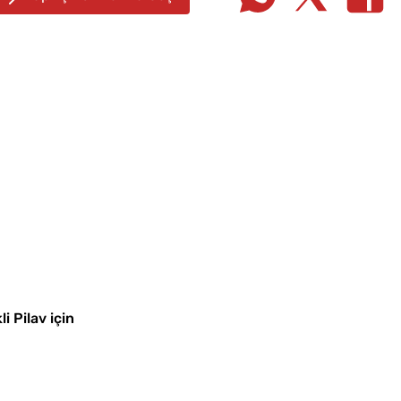
Ev Yapımı Domates Sosu
Kıymal
Kaç Yıl Dayanır?
Evde Elma Sirkesi
Yapmanın 4 Püf Noktası
Kahval
Kaygan
 Pilav için