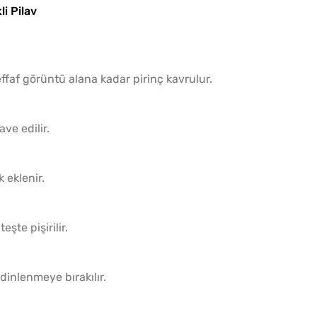
i Pilav
Tek H
Hamur 
şeffaf görüntü alana kadar pirinç kavrulur.
ave edilir.
 eklenir.
şte pişirilir.
 dinlenmeye bırakılır.