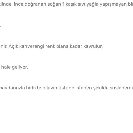
klinde ince doğranan soğan 1 kaşık sıvı yağla yapışmayan bi
.
enir. Açık kahverengi renk olana kadar kavrulur.
hale geliyor.
maydanozla birlikte pilavın üstüne istenen şekilde süslenere