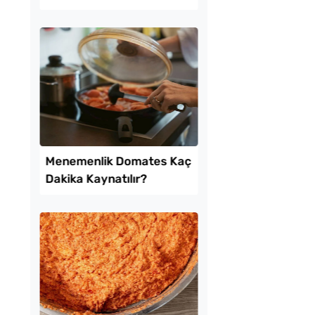
ı Pide Tarifi
Turşusu Tarifi
tılık Pratik
Borcamda Muzlu Pas
a Tarifi
Tarifi