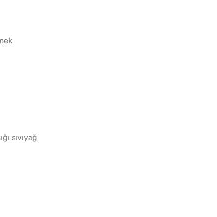
imek
Yağ Ç
Patlıc
ığı sıvıyağ