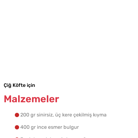
Tarif Defterime Kaydet
Malzemelere Geç
Çiğ Köfte için
Yapılış Adımlarına Geç
Malzemeler
200 gr sinirsiz, üç kere çekilmiş kıyma
400 gr ince esmer bulgur