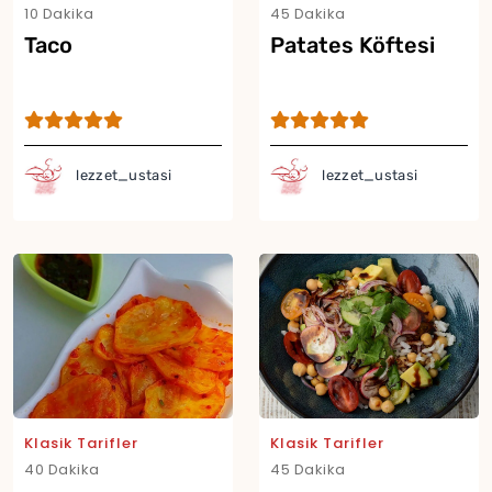
10 Dakika
45 Dakika
Taco
Patates Köftesi
lezzet_ustasi
lezzet_ustasi
Yor
Klasik Tarifler
Klasik Tarifler
40 Dakika
45 Dakika