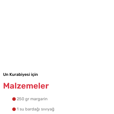
Tarif Defterime Kaydet
Malzemelere Geç
Un Kurabiyesi için
Yapılış Adımlarına Geç
Malzemeler
250 gr margarin
1 su bardağı sıvıyağ