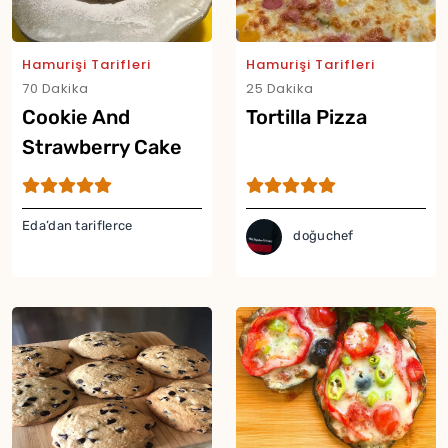
Hamurişi Tarifleri
Hamurişi Tarifleri
70 Dakika
25 Dakika
Cookie And
Tortilla Pizza
Strawberry Cake
Yor
Eda’dan tariflerce
doğuchef