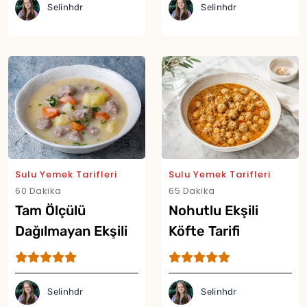
Selinhdr
Selinhdr
Yor
Sulu Yemek Tarifleri
Sulu Yemek Tarifleri
60 Dakika
65 Dakika
Tam Ölçülü
Nohutlu Ekşili
Dağılmayan Ekşili
Köfte Tarifi
Sulu Köfte Tarifi
Selinhdr
Selinhdr