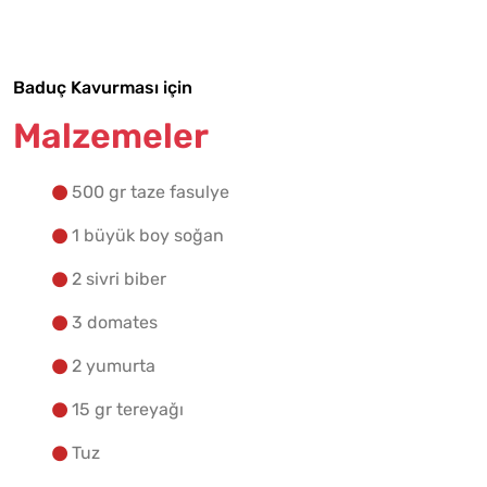
Yapılış Adımlarına Geç
Baduç Kavurması için
Malzemeler
500 gr taze fasulye
1 büyük boy soğan
2 sivri biber
3 domates
2 yumurta
15 gr tereyağı
Tuz