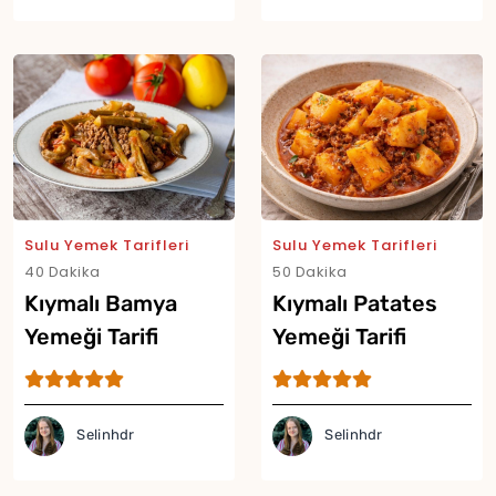
Sulu Yemek Tarifleri
Sulu Yemek Tarifleri
40 Dakika
50 Dakika
Kıymalı Bamya
Kıymalı Patates
Yemeği Tarifi
Yemeği Tarifi
Selinhdr
Selinhdr