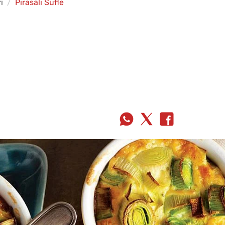
i
Pırasalı Sufle