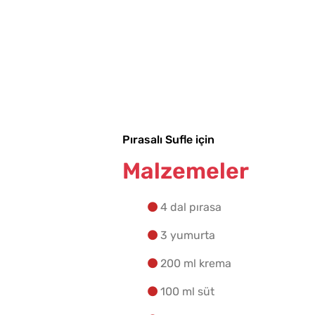
Pırasalı Sufle için
Malzemeler
4 dal pırasa
3 yumurta
200 ml krema
100 ml süt