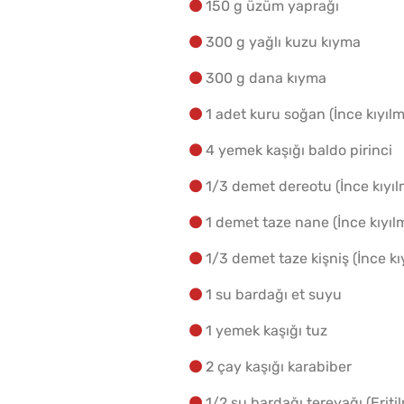
150 g üzüm yaprağı
300 g yağlı kuzu kıyma
300 g dana kıyma
1 adet kuru soğan (İnce kıyılm
4 yemek kaşığı baldo pirinci
1/3 demet dereotu (İnce kıyıl
1 demet taze nane (İnce kıyılm
1/3 demet taze kişniş (İnce kı
1 su bardağı et suyu
1 yemek kaşığı tuz
2 çay kaşığı karabiber
1/2 su bardağı tereyağı (Eritil