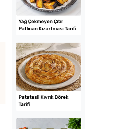
Lezzet Trendleri
uk Yumurtalı Ekmek
Yağ Çekmeyen Çıtır
Patlıcan Kızartması T