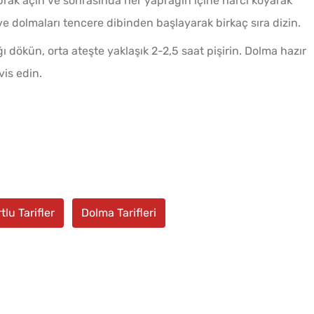
prak açın ve sonrasında her yaprağın içine harcı koyarak
e dolmaları tencere dibinden başlayarak birkaç sıra dizin.
 dökün, orta ateşte yaklaşık 2-2,5 saat pişirin. Dolma hazır
is edin.
tlu Tarifler
Dolma Tarifleri