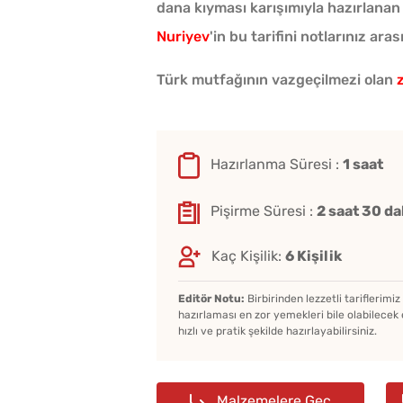
dana kıyması karışımıyla hazırlanan 
Nuriyev
'in bu tarifini notlarınız ar
Türk mutfağının vazgeçilmezi olan
Hazırlanma Süresi :
1 saat
Pişirme Süresi :
2 saat 30 da
Kaç Kişilik:
6 Kişilik
Editör Notu:
Birbirinden lezzetli tariflerimi
hazırlaması en zor yemekleri bile olabilecek 
hızlı ve pratik şekilde hazırlayabilirsiniz.
Malzemelere Geç