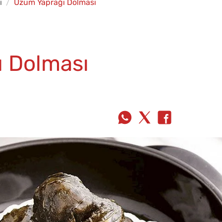
i
Üzüm Yaprağı Dolması
 Dolması