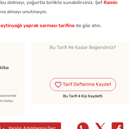
bu dolmayı, yoğurtla birlikte sunabilirsiniz. Şef
Ramin
asına almayı unutmayın.
zeytinyağlı yaprak sarması tarifine
de göz atın.
Tarhana Hamuru Kaç Gün
Bu Tarifi Ne Kadar Beğendiniz?
Mayalandırılır?
kika
Kışlık Domates Sosunun
İçine Ne Konur?
Tarif Defterime Kaydet
z sayesinde
Bu Tarifi 4 Kişi Kaydetti
Pofud
en kolay,
Menemenlik Domates Kaç
Tarifi
Dakika Kaynatılır?
Yapılış Adımlarına Geç