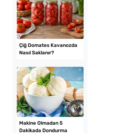
tılık Pratik
Patatesli Kıvrık Böre
a Tarifi
Tarifi