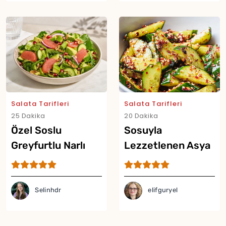
Salata Tarifleri
Salata Tarifleri
25 Dakika
20 Dakika
Özel Soslu
Sosuyla
Greyfurtlu Narlı
Lezzetlenen Asya
Salata Tarifi
Usulü Acılı
Salatalık Salatası
Selinhdr
elifguryel