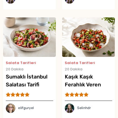
Yor
Salata Tarifleri
Salata Tarifleri
20 Dakika
20 Dakika
Sumaklı İstanbul
Kaşık Kaşık
Salatası Tarifi
Ferahlık Veren
Buzlu Salata Tarifi
elifguryel
Selinhdr