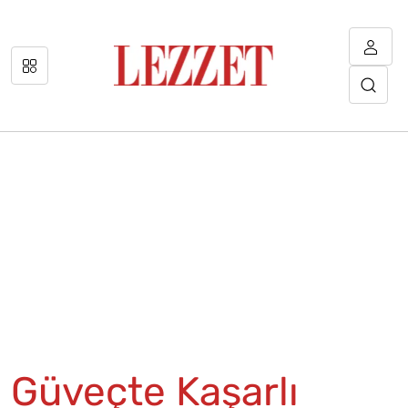
Güveçte Kaşarlı