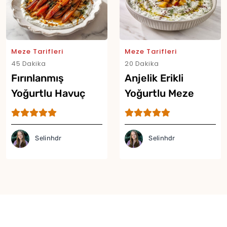
Meze Tarifleri
Meze Tarifleri
45 Dakika
20 Dakika
Fırınlanmış
Anjelik Erikli
Yoğurtlu Havuç
Yoğurtlu Meze
Mezesi Tarifi
Tarifi
Selinhdr
Selinhdr
Yor