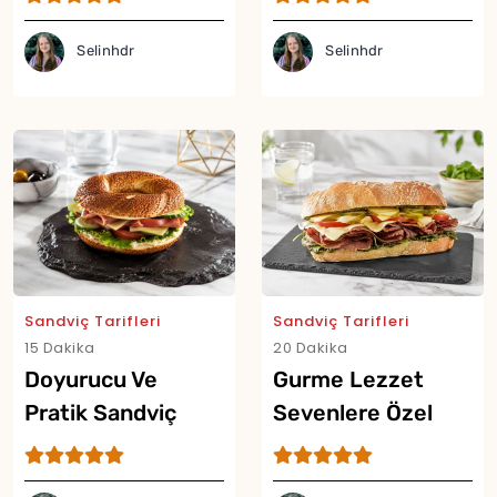
Dürüm Tarifi
Selinhdr
Selinhdr
Sandviç Tarifleri
Sandviç Tarifleri
15 Dakika
20 Dakika
Doyurucu Ve
Gurme Lezzet
Pratik Sandviç
Sevenlere Özel
Simit Tarifi
Füme Etli Sandviç
Tarifi