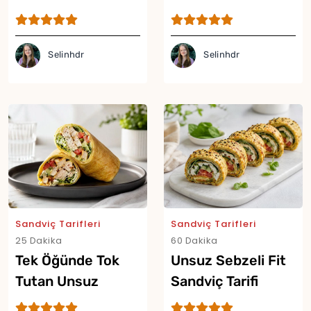
Tarifi
Selinhdr
Selinhdr
Yor
Sandviç Tarifleri
Sandviç Tarifleri
25 Dakika
60 Dakika
Tek Öğünde Tok
Unsuz Sebzeli Fit
Tutan Unsuz
Sandviç Tarifi
Lavaşsız Proteinli