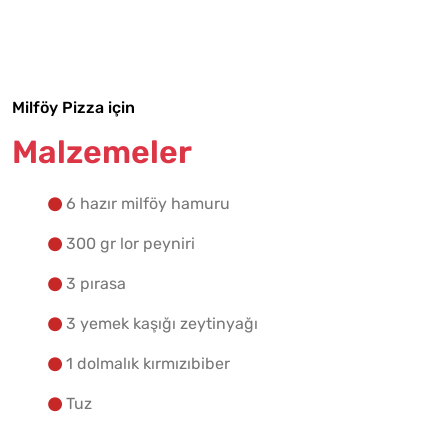
Malzemelere Geç
Yapılış Adımlarına Geç
Milföy Pizza için
Malzemeler
6 hazır milföy hamuru
300 gr lor peyniri
3 pırasa
3 yemek kaşığı zeytinyağı
1 dolmalık kırmızıbiber
Tuz