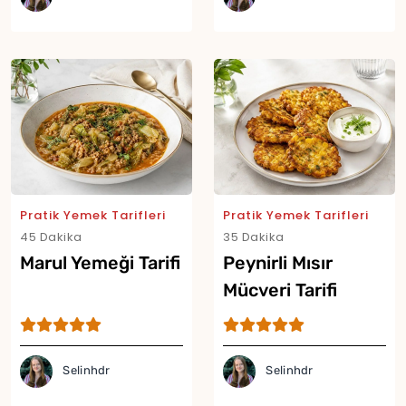
Yor
Pratik Yemek Tarifleri
Pratik Yemek Tarifleri
45 Dakika
35 Dakika
Marul Yemeği Tarifi
Peynirli Mısır
Mücveri Tarifi
Selinhdr
Selinhdr