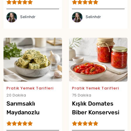
Selinhdr
Selinhdr
Pratik Yemek Tarifleri
Pratik Yemek Tarifleri
20 Dakika
75 Dakika
Sarımsaklı
Kışlık Domates
Maydanozlu
Biber Konservesi
Tereyağı Küpleri
Tarifi
Tarifi