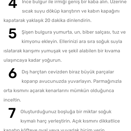
İnce bulgur ile irmiği geniş bir kaba alın. Üzerine
sıcak suyu döküp karıştırın ve kabın kapağını
kapatarak yaklaşık 20 dakika dinlendirin.
Şişen bulgura yumurta, un, biber salçası, tuz ve
kimyonu ekleyin. Ellerinizi ara sıra soğuk suyla
ıslatarak karışımı yumuşak ve şekil alabilen bir kıvama
ulaşıncaya kadar yoğurun.
Dış harçtan cevizden biraz büyük parçalar
koparıp avucunuzda yuvarlayın. Parmağınızla
orta kısmını açarak kenarlarını mümkün olduğunca
inceltin.
Oluşturduğunuz boşluğa bir miktar soğuk
kıymalı harç yerleştirin. Açık kısmını dikkatlice
kapatıp köfteye oval veya yuvarlak biçim verin.