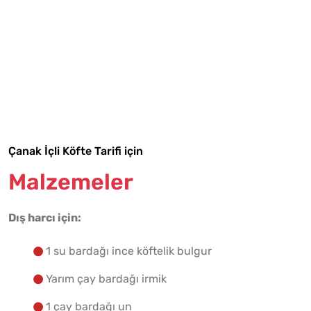
Tarif Defterime Kaydet
Çanak İçli Köfte Tarifi için
Malzemeler
Malzemelere Geç
Dış harcı için:
Yapılış Adımlarına Geç
1 su bardağı ince köftelik bulgur
Yarım çay bardağı irmik
1 çay bardağı un