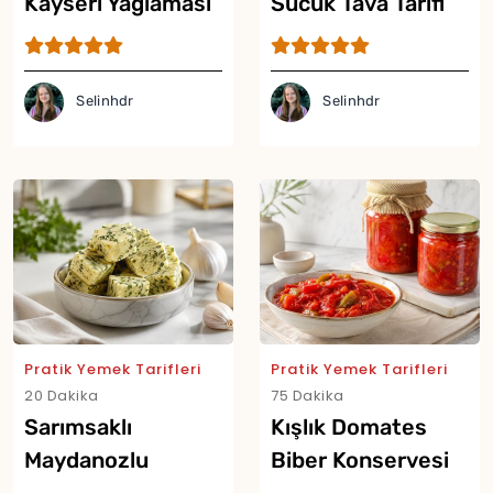
Kayseri Yağlaması
Sucuk Tava Tarifi
Tarifi
Selinhdr
Selinhdr
Pratik Yemek Tarifleri
Pratik Yemek Tarifleri
20 Dakika
75 Dakika
Sarımsaklı
Kışlık Domates
Maydanozlu
Biber Konservesi