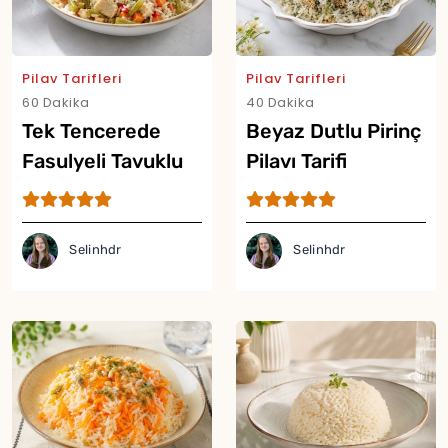
Pilav Tarifleri
Pilav Tarifleri
60 Dakika
40 Dakika
Tek Tencerede
Beyaz Dutlu Pirinç
Fasulyeli Tavuklu
Pilavı Tarifi
Pilav Tarifi
Selinhdr
Selinhdr