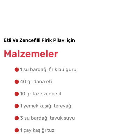
Malzemelere Geç
Yapılış Adımlarına Geç
Etli Ve Zencefilli Firik Pilavı için
Malzemeler
1 su bardağı firik bulguru
40 gr dana eti
10 gr taze zencefil
1 yemek kaşığı tereyağı
3 su bardağı tavuk suyu
1 çay kaşığı tuz