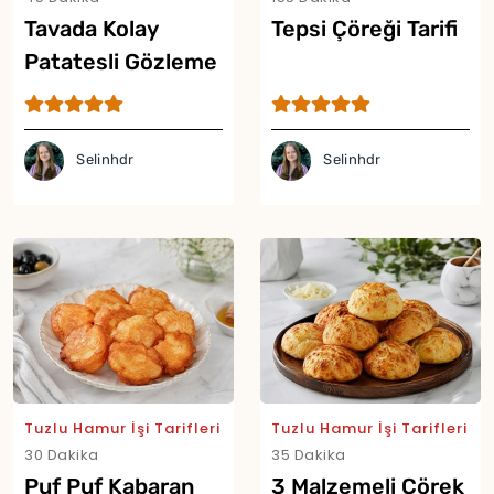
Tavada Kolay
Tepsi Çöreği Tarifi
Patatesli Gözleme
Tarifi
Selinhdr
Selinhdr
Yor
Tuzlu Hamur İşi Tarifleri
Tuzlu Hamur İşi Tarifleri
30 Dakika
35 Dakika
Puf Puf Kabaran
3 Malzemeli Çörek