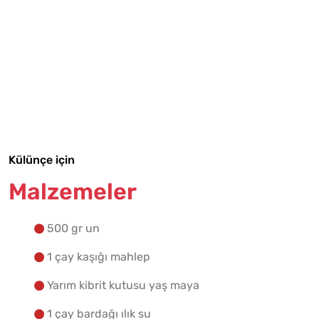
Tarif Defterime Kaydet
Malzemelere Geç
Yapılış Adımlarına Geç
Külünçe için
Malzemeler
500 gr un
1 çay kaşığı mahlep
Yarım kibrit kutusu yaş maya
1 çay bardağı ılık su