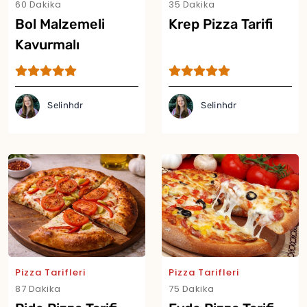
60 Dakika
35 Dakika
Bol Malzemeli
Krep Pizza Tarifi
Kavurmalı
Karnabahar Pizza
Tarifi
Selinhdr
Selinhdr
Yor
Pizza Tarifleri
Pizza Tarifleri
87 Dakika
75 Dakika