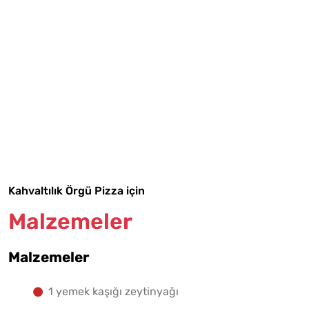
Tarif Defterime Kaydet
Malzemelere Geç
Kahvaltılık Örgü Pizza için
Yapılış Adımlarına Geç
Malzemeler
Malzemeler
1 yemek kaşığı zeytinyağı