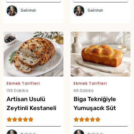
Selinhdr
Selinhdr
Yor
Ekmek Tarifleri
Ekmek Tarifleri
155 Dakika
65 Dakika
Artisan Usulü
Biga Tekniğiyle
Zeytinli Kestaneli
Yumuşacık Süt
Ekmek Tarifi
Ekmeği Tarifi