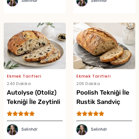
Selinhdr
Selinhdr
Ekmek Tarifleri
Ekmek Tarifleri
240 Dakika
205 Dakika
Autolyse (Otoliz)
Poolish Tekniği İle
Tekniği İle Zeytinli
Rustik Sandviç
Artisan Ekmek
Ekmeği Tarifi
Tarifi
Selinhdr
Selinhdr