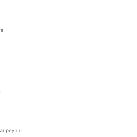
ya
Tombik Tatlı 
Yapılır?
ı
ar peyniri