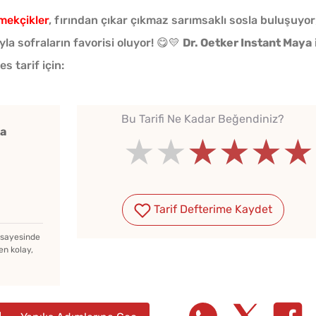
mekçikler
, fırından çıkar çıkmaz sarımsaklı sosla buluşuyor
a sofraların favorisi oluyor! 😋💛
Dr. Oetker Instant Maya
s tarif için:
Bu Tarifi Ne Kadar Beğendiniz?
ka
★★★★★
★★★★★
★★★★
Tarif Defterime Kaydet
z sayesinde
en kolay,
Haşlanmış Yu
Hamlede Soy