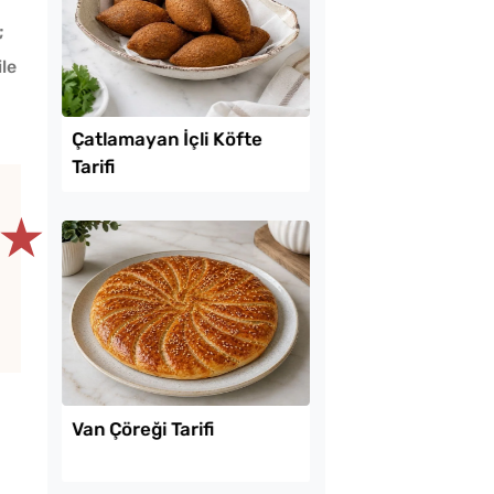
;
ile
Lezzet Trendleri
★
murtayı Tek
Çatlamayan İçli Köfte
manın Basit
Tarifi