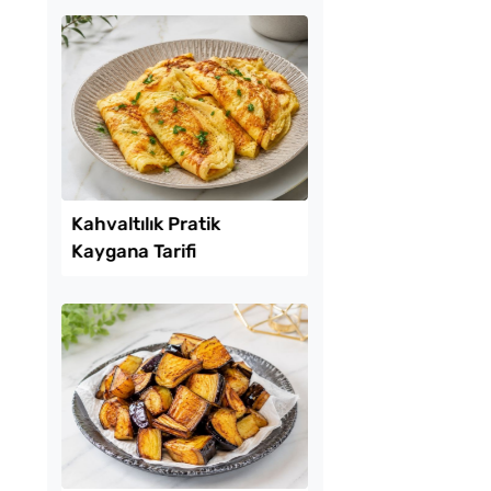
misu
Van Çöreği Tarifi
 Noktaları