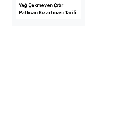
Çörek Nasıl
Kahvaltılık Pratik
Kaygana Tarifi