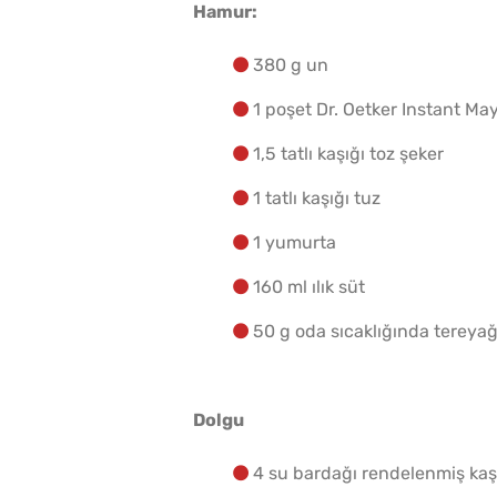
Hamur:
380 g un
1 poşet Dr. Oetker Instant Ma
1,5 tatlı kaşığı toz şeker
1 tatlı kaşığı tuz
1 yumurta
160 ml ılık süt
50 g oda sıcaklığında tereyağ
Dolgu
4 su bardağı rendelenmiş kaş