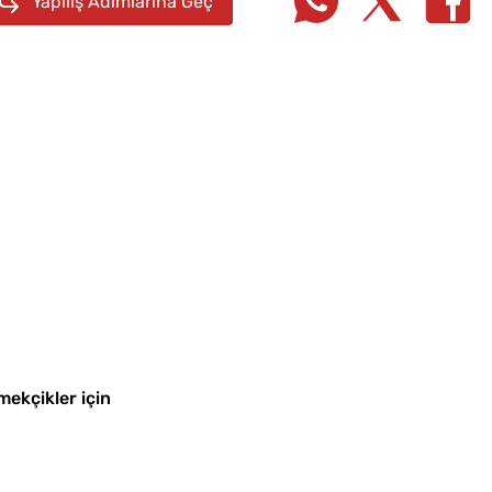
Yapılış Adımlarına Geç
Hilesi
Kedi Dili Tira
Yapmanın Püf
mekçikler için