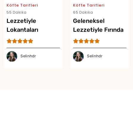
Köfte Tarifleri
Köfte Tarifleri
Yor
55 Dakika
65 Dakika
Lezzetiyle
Geleneksel
Lokantaları
Lezzetiyle Fırında
Aratmayan Pideli
İzmir Köfte Tarifi
Köfte Tarifi
Selinhdr
Selinhdr