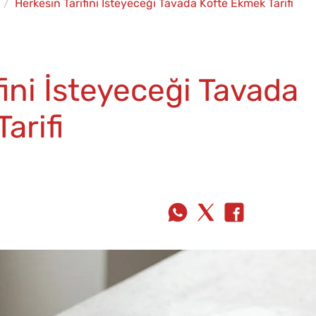
Herkesin Tarifini İsteyeceği Tavada Köfte Ekmek Tarifi
fini İsteyeceği Tavada
arifi