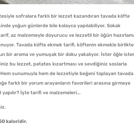
öftesiyle sofralara farklı bir lezzet kazandıran tavada köfte
esinde yoğun günlerde bile kolayca yapılabiliyor. Sokak
tarif, az malzemeyle doyurucu ve lezzetli bir öğün hazırlam
unuyor. Tavada köfte ekmek tarifi, köftenin ekmekle birlikte
 bir aroma ve yumuşak bir doku yakalıyor. İster öğle iste
iz bu lezzet, patates kızartması ve sevdiğiniz soslarla
yor. Hem sunumuyla hem de lezzetiyle beğeni toplayan tavada
eğe farklı bir yorum arayanların favorileri arasına girmeye
yapılır? İşte tarifi ve malzemeleri...
iz.
0 kaloridir.