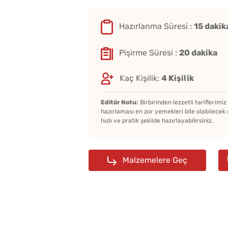
Hazırlanma Süresi :
15 dakik
Pişirme Süresi :
20 dakika
Kaç Kişilik:
4 Kişilik
Editör Notu:
Birbirinden lezzetli tariflerimi
hazırlaması en zor yemekleri bile olabilecek 
hızlı ve pratik şekilde hazırlayabilirsiniz.
Malzemelere Geç