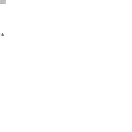
ak
Lezzet Trendleri
r