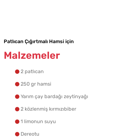
Malzemelere Geç
Yapılış Adımlarına Geç
Patlıcan Çığırtmalı Hamsi için
Malzemeler
2 patlıcan
250 gr hamsi
Yarım çay bardağı zeytinyağı
2 közlenmiş kırmızıbiber
1 limonun suyu
Dereotu