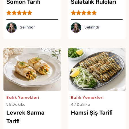
Somon Tarifi
Salatalık Ruloları
Tarifi
Selinhdr
Selinhdr
Yor
Balık Yemekleri
Balık Yemekleri
55 Dakika
47 Dakika
Levrek Sarma
Hamsi Şiş Tarifi
Tarifi