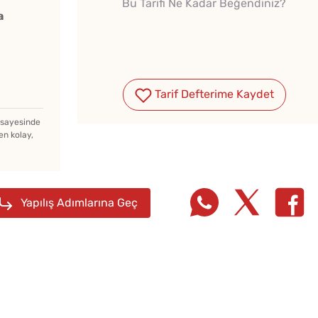
Bu Tarifi Ne Kadar Beğendiniz?
a
Tarif Defterime Kaydet
Kedi Dili Tiramisu
Yapmanın Püf Noktaları
z sayesinde
en kolay,
Haşlanmış Yumurtayı Tek
Hamlede Soymanın Basit
Yapılış Adımlarına Geç
Hilesi
Çatlam
Kışlık Domates
Tarifi
Konservesi Kaç Dakika
Kaynatılmalı?