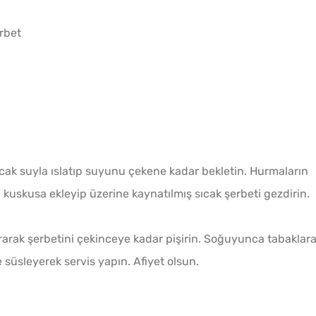
rbet
Kahval
Kaygan
cak suyla ıslatıp suyunu çekene kadar bekletin. Hurmaların
i kuskusa ekleyip üzerine kaynatılmış sıcak şerbeti gezdirin.
ırarak şerbetini çekinceye kadar pişirin. Soğuyunca tabaklar
 süsleyerek servis yapın. Afiyet olsun.
Van Çö