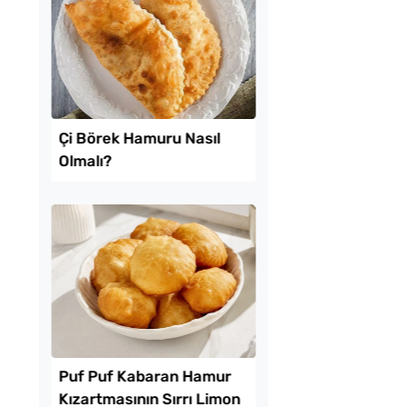
ız Yumuşacık
Yağ Çekmeyen Çıtır
li Poğaça Tarifi
Patlıcan Kızartması T