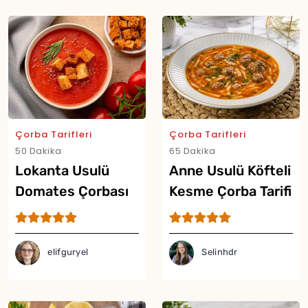
Çorba Tarifleri
Çorba Tarifleri
50 Dakika
65 Dakika
Lokanta Usulü
Anne Usulü Köfteli
Domates Çorbası
Kesme Çorba Tarifi
Tarifi
elifguryel
Selinhdr