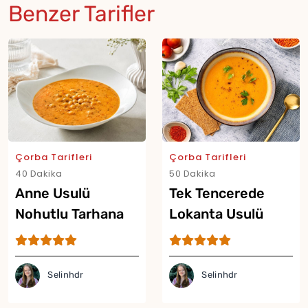
Benzer Tarifler
Çorba Tarifleri
Çorba Tarifleri
40 Dakika
50 Dakika
Anne Usulü
Tek Tencerede
Nohutlu Tarhana
Lokanta Usulü
Çorbası Tarifi
Mercimek Çorbası
Tarifi
Selinhdr
Selinhdr