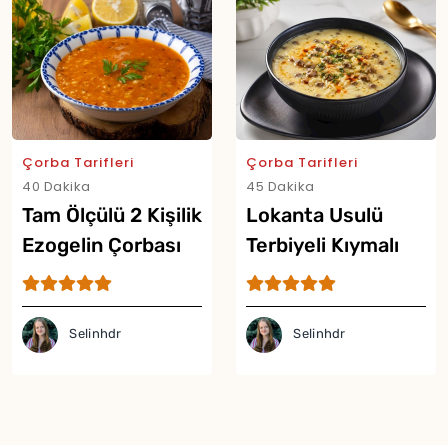
Çorba Tarifleri
Çorba Tarifleri
40 Dakika
45 Dakika
Tam Ölçülü 2 Kişilik
Lokanta Usulü
Ezogelin Çorbası
Terbiyeli Kıymalı
Tarifi
Şehriye Çorbası
Tarifi
Selinhdr
Selinhdr
Yor