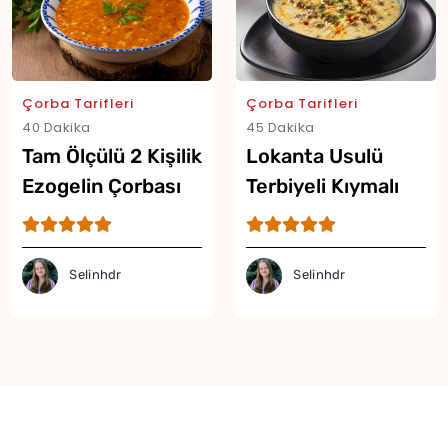
Çorba Tarifleri
Çorba Tarifleri
40 Dakika
45 Dakika
Tam Ölçülü 2 Kişilik
Lokanta Usulü
Ezogelin Çorbası
Terbiyeli Kıymalı
Tarifi
Şehriye Çorbası
Tarifi
Selinhdr
Selinhdr