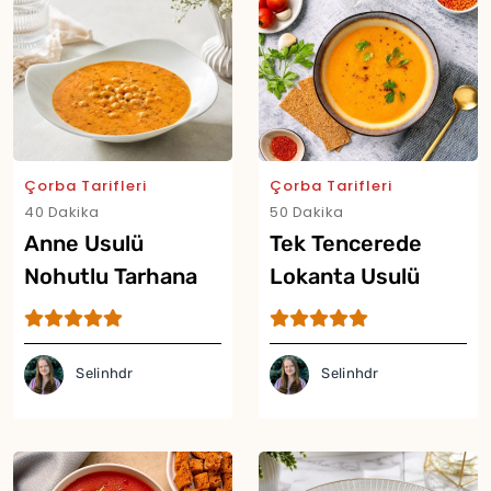
Çorba Tarifleri
Çorba Tarifleri
40 Dakika
50 Dakika
Anne Usulü
Tek Tencerede
Nohutlu Tarhana
Lokanta Usulü
Çorbası Tarifi
Mercimek Çorbası
Tarifi
Selinhdr
Selinhdr