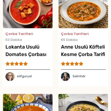
Yor
Çorba Tarifleri
Çorba Tarifleri
50 Dakika
65 Dakika
Lokanta Usulü
Anne Usulü Köfteli
Domates Çorbası
Kesme Çorba Tarifi
Tarifi
elifguryel
Selinhdr