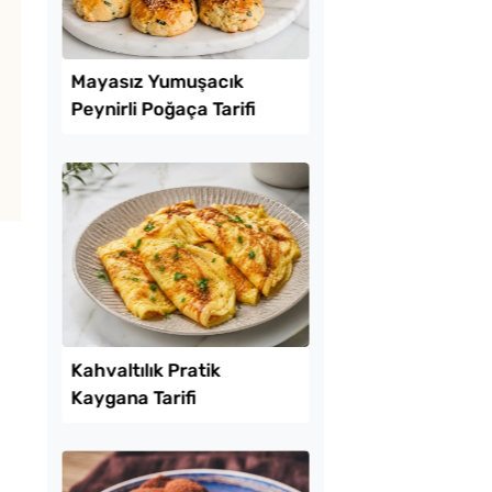
Lezzet Trendleri
reği Tarifi
Mayasız Yumuşacık
Peynirli Poğaça Tarifi