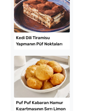
l Ayrılan Yağlı Çörek
Kahvaltılık Pratik
Kaygana Tarifi