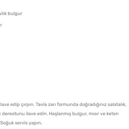
vlık bulgur
Yağ Ç
r
Patlıc
lave edip çırpın. Tavla zarı formunda doğradığınız salatalık,
Çatlam
ız dereotunu ilave edin. Haşlanmış bulgur, mısır ve keten
Tarifi
 Soğuk servis yapın.