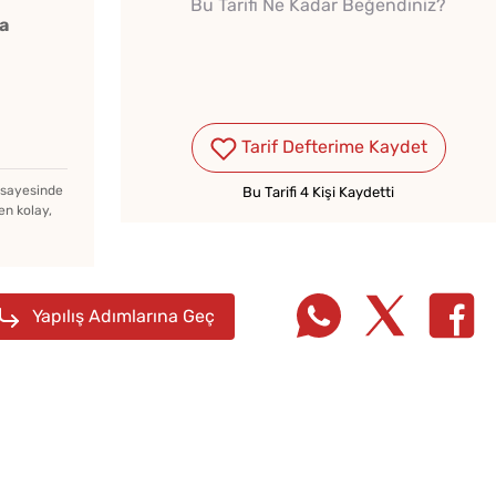
Bu Tarifi Ne Kadar Beğendiniz?
a
Tarif Defterime Kaydet
Kışlık Domates
Konservesi Kaç Dakika
z sayesinde
Bu Tarifi 4 Kişi Kaydetti
en kolay,
Kaynatılmalı?
Haşlanmış Yumurtayı Tek
Hamlede Soymanın Basit
Yapılış Adımlarına Geç
Hilesi
Van Çö
10 Kilo Domatesten Kaç
Kavanoz Konserve Çıkar?