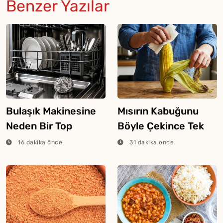
Benzer Yazılar
Bulaşık Makinesine
Mısırın Kabuğunu
Neden Bir Top
Böyle Çekince Tek
Alüminyum Folyo
Hamlede Tertemiz
16 dakika önce
31 dakika önce
Atılır?
Oluyormuş