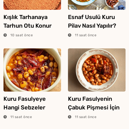
Kışlık Tarhanaya
Esnaf Usulü Kuru
Tarhun Otu Konur
Pilav Nasıl Yapılır?
Mu?
10 saat önce
11 saat önce
Kuru Fasulyeye
Kuru Fasulyenin
Hangi Sebzeler
Çabuk Pişmesi İçin
Konur?
Püf Noktaları
11 saat önce
11 saat önce