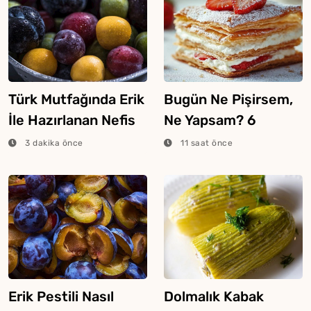
Türk Mutfağında Erik
Bugün Ne Pişirsem,
İle Hazırlanan Nefis
Ne Yapsam? 6
Yemekler
Ağustos 2026
3 dakika önce
11 saat önce
Erik Pestili Nasıl
Dolmalık Kabak