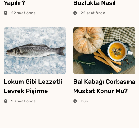
Yapılır?
Buzlukta Nasıl
Saklanır?
22 saat önce
22 saat önce
Lokum Gibi Lezzetli
Bal Kabağı Çorbasına
Levrek Pişirme
Muskat Konur Mu?
Tüyosu
23 saat önce
Dün