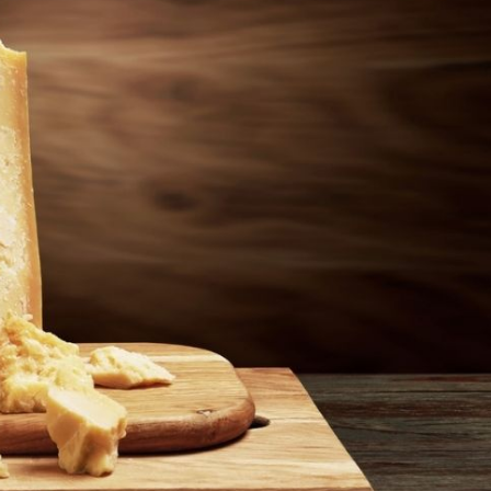
Tel Te
Katmer
10 Da
Poğaça