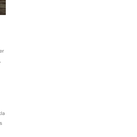
er
,
kla
s