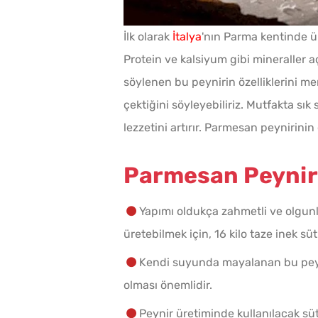
İlk olarak
İtalya
'nın Parma kentinde ür
Protein ve kalsiyum gibi mineraller a
söylenen bu peynirin özelliklerini mera
çektiğini söyleyebiliriz. Mutfakta sı
lezzetini artırır. Parmesan peynirini
Parmesan Peyniri 
Yapımı oldukça zahmetli ve olgunl
üretebilmek için, 16 kilo taze inek sü
Kendi suyunda mayalanan bu peyn
olması önemlidir.
Peynir üretiminde kullanılacak sü