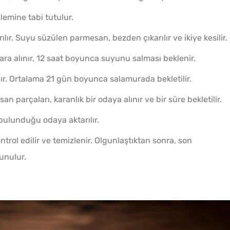
Tarhana Hamuru Kaç Gün
emine tabi tutulur.
Mayalandırılır?
rılır. Suyu süzülen parmesan, bezden çıkarılır ve ikiye kesilir.
lara alınır, 12 saat boyunca suyunu salması beklenir.
r. Ortalama 21 gün boyunca salamurada bekletilir.
Tavada
parçaları, karanlık bir odaya alınır ve bir süre bekletilir.
Gözlem
 bulunduğu odaya aktarılır.
trol edilir ve temizlenir. Olgunlaştıktan sonra, son
sunulur.