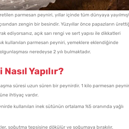
etilen parmesan peyniri, yıllar içinde tüm dünyaya yayılmışt
çısından zengin bir besindir. Yüzyıllar önce papazların üretti
k ediyorsanız, açık sarı rengi ve sert yapısı ile dikkatleri
Çiğ Domates Kavanozda
k sık kullanılan parmesan peyniri, yemeklere eklendiğinde
Nasıl Saklanır?
n olgunlaşması neredeyse 2 yılı bulmaktadır.
Bayat Ekmeği Saniyeler
Nasıl Yapılır?
İçinde Taze Hale Getiren
Yöntem
aşma süresi uzun süren bir peynirdir. 1 kilo parmesan peynir
Parma
tüne ihtiyaç vardır.
Evde Elma Sirkesi
Tarifi
irde kullanılan inek sütünün ortalama %5 oranında yağlı
Yapmanın 4 Püf Noktası
tler, soğutma tepsisine dökülür ve soğumaya bırakılır.