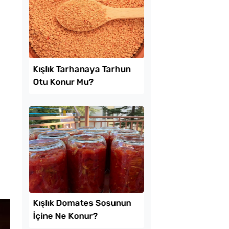
 Kolay Patatesli
Sadece 1 Patates ve
e Tarifi
Bardak Un ile Tavada
Gözleme Tarifi