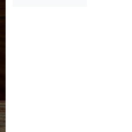
l Ayrılan Tavada
Kışlık Tarhanaya Tar
 Tarifi
Otu Konur Mu?
kikaya Sendeyim
Kışlık Domates Sosu
sı Tarifi
İçine Ne Konur?