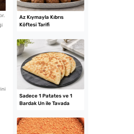
ır.
Lezzet Trendleri
ği
ini
k Yediren Meze
Az Kıymayla Kıbrıs
Köftesi Tarifi