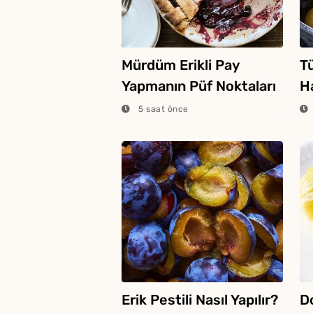
Mürdüm Erikli Pay
Tü
Yapmanın Püf Noktaları
H
Y
5 saat önce
Erik Pestili Nasıl Yapılır?
D