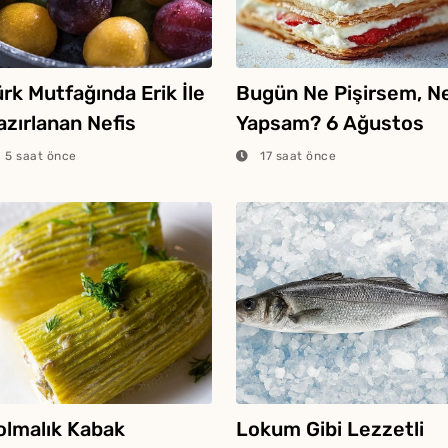
rk Mutfağında Erik İle
Bugün Ne Pişirsem, N
azırlanan Nefis
Yapsam? 6 Ağustos
emekler
2026
5 saat önce
17 saat önce
olmalık Kabak
Lokum Gibi Lezzetli