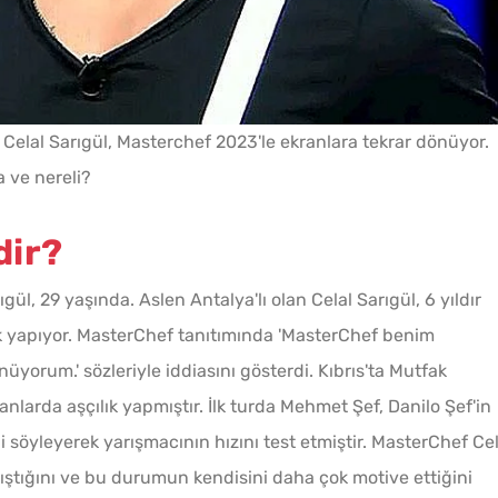
elal Sarıgül, Masterchef 2023'le ekranlara tekrar dönüyor.
a ve nereli?
dir?
gül, 29 yaşında. Aslen Antalya'lı olan Celal Sarıgül, 6 yıldır
ık yapıyor. MasterChef tanıtımında 'MasterChef benim
üyorum.' sözleriyle iddiasını gösterdi. Kıbrıs'ta Mutfak
anlarda aşçılık yapmıştır. İlk turda Mehmet Şef, Danilo Şef'in
 söyleyerek yarışmacının hızını test etmiştir. MasterChef Cel
lıştığını ve bu durumun kendisini daha çok motive ettiğini