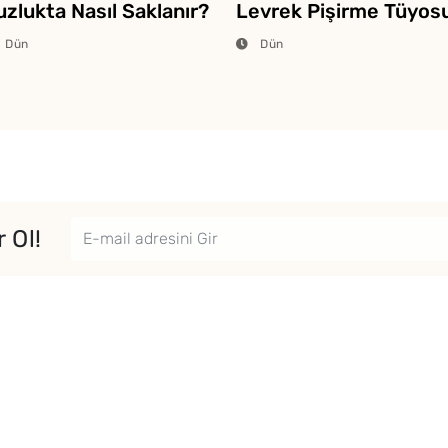
zlukta Nasıl Saklanır?
Levrek Pişirme Tüyos
Dün
Dün
 Ol!