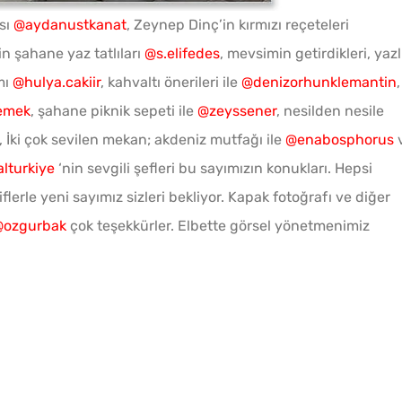
sı
@aydanustkanat
, Zeynep Dinç’in kırmızı reçeteleri
’in şahane yaz tatlıları
@s.elifedes
, mevsimin getirdikleri, yazl
mı
@hulya.cakiir
, kahvaltı önerileri ile
@denizorhunklemantin
,
Kışlık Domates
emek
, şahane piknik sepeti ile
@zeyssener
, nesilden nesile
Konservesi Kaç Dakika
, İki çok sevilen mekan; akdeniz mutfağı ile
@enabosphorus
Kaynatılmalı?
lturkiye
‘nin sevgili şefleri bu sayımızın konukları. Hepsi
lerle yeni sayımız sizleri bekliyor. Kapak fotoğrafı ve diğer
Ev Yapımı Kuru Tarhana
@ozgurbak
çok teşekkürler. Elbette görsel yönetmenimiz
Nasıl Yapılır?
Kahval
Tarhana Hamuru Kaç Gün
Kaygan
Mayalandırılır?