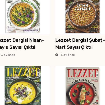
Dondu
Profit
Tarifi
ezzet Dergisi Nisan-
Lezzet Dergisi Şubat–
yıs Sayısı Çıktı!
Mart Sayısı Çıktı!
3 ay önce
5 ay önce
Yağ Ç
Patlıc