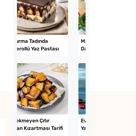
uk Yumurtalı Ekmek
Evde Kolay Mayasız
Kıymalı Pide Tarifi