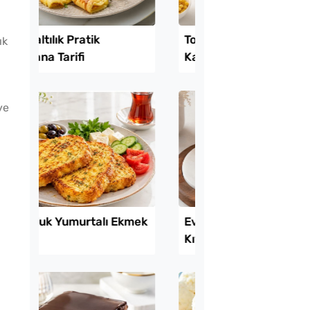
ık
Lezzet Trendleri
ve
tılık Pratik
Tost Ekmeğinden Pra
a Tarifi
Kahvaltı Pizzası Tarif