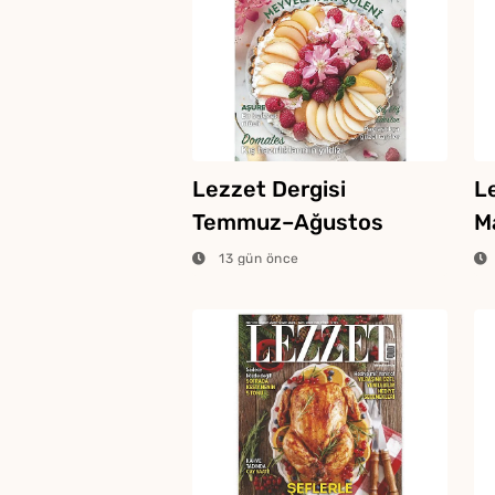
Lezzet Dergisi
L
Temmuz–Ağustos
Ma
Sayısı Raflarda!
13 gün önce