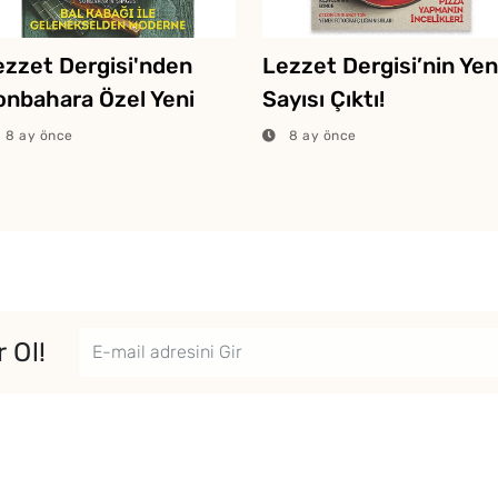
ezzet Dergisi'nden
Lezzet Dergisi’nin Yen
onbahara Özel Yeni
Sayısı Çıktı!
yı!
8 ay önce
8 ay önce
 Ol!