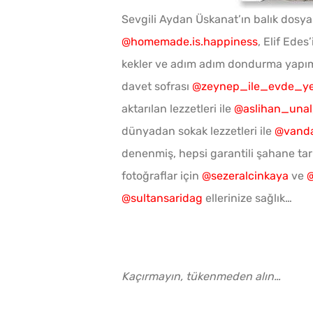
Sevgili Aydan Üskanat’ın balık dosya
@homemade.is.happiness
, Elif Edes
kekler ve adım adım dondurma yapı
davet sofrası
@zeynep_ile_evde_y
aktarılan lezzetleri ile
@aslihan_unal
dünyadan sokak lezzetleri ile
@vanda
denenmiş, hepsi garantili şahane tarif
fotoğraflar için
@sezeralcinkaya
ve
@sultansaridag
ellerinize sağlık…
Kaçırmayın, tükenmeden alın…