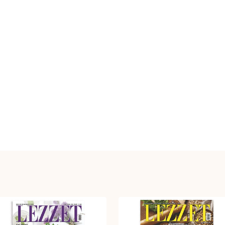
10 Kilo Domatesten Kaç
Kavanoz Konserve Çıkar?
Pofud
Tarifi