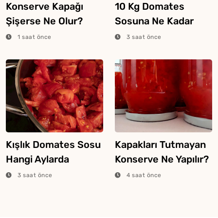
Konserve Kapağı
10 Kg Domates
Şişerse Ne Olur?
Sosuna Ne Kadar
Tuz Konur?
1 saat önce
3 saat önce
Kışlık Domates Sosu
Kapakları Tutmayan
Hangi Aylarda
Konserve Ne Yapılır?
Yapılır?
3 saat önce
4 saat önce