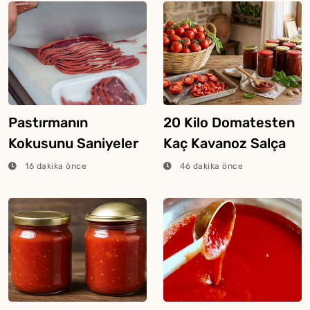
Pastırmanın
20 Kilo Domatesten
Kokusunu Saniyeler
Kaç Kavanoz Salça
İçinde Alan Yöntem
Çıkar?
16 dakika önce
46 dakika önce