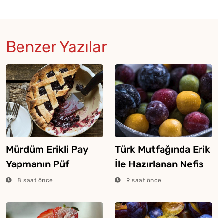
Benzer Yazılar
Mürdüm Erikli Pay
Türk Mutfağında Erik
Yapmanın Püf
İle Hazırlanan Nefis
Noktaları
Yemekler
8 saat önce
9 saat önce