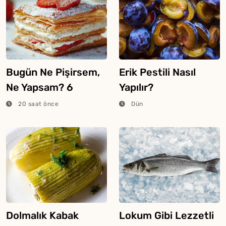
Bugün Ne Pişirsem,
Erik Pestili Nasıl
Ne Yapsam? 6
Yapılır?
Ağustos 2026
20 saat önce
Dün
Dolmalık Kabak
Lokum Gibi Lezzetli