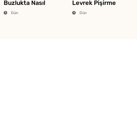
Buzlukta Nasıl
Levrek Pişirme
Saklanır?
Tüyosu
Dün
Dün