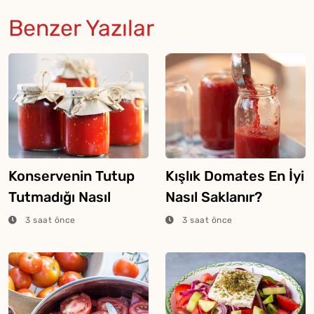
Benzer Yazılar
Konservenin Tutup
Kışlık Domates En İyi
Tutmadığı Nasıl
Nasıl Saklanır?
Anlaşılır?
3 saat önce
3 saat önce