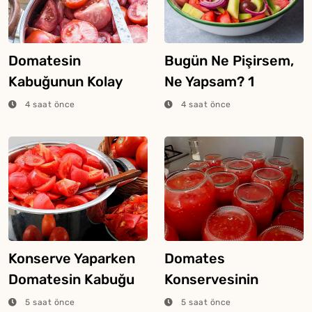
Domatesin
Bugün Ne Pişirsem,
Kabuğunun Kolay
Ne Yapsam? 1
Soyulması İçin Ne
Ağustos 2026
4 saat önce
4 saat önce
Yapmalı?
Konserve Yaparken
Domates
Domatesin Kabuğu
Konservesinin
Soyulur Mu?
Bozulmaması İçin Ne
5 saat önce
5 saat önce