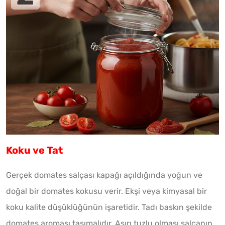
Koku ve Tat
Gerçek domates salçası kapağı açıldığında yoğun ve
doğal bir domates kokusu verir. Ekşi veya kimyasal bir
koku kalite düşüklüğünün işaretidir. Tadı baskın şekilde
domates aroması taşımalıdır. Aşırı tuzlu olması salçanın