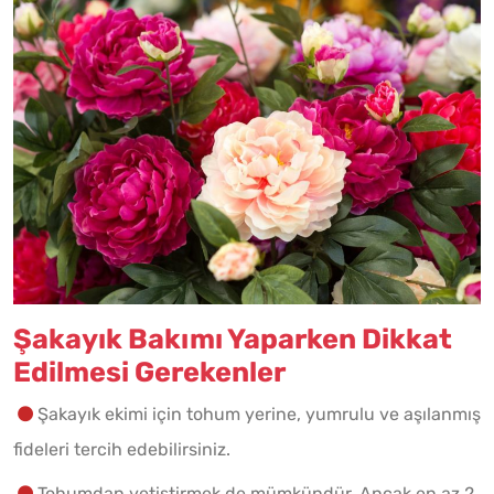
Şakayık Bakımı Yaparken Dikkat
Edilmesi Gerekenler
Şakayık ekimi için tohum yerine, yumrulu ve aşılanmış
fideleri tercih edebilirsiniz.
Tohumdan yetiştirmek de mümkündür. Ancak en az 2