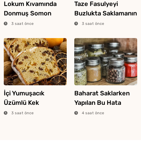
Lokum Kıvamında
Taze Fasulyeyi
Donmuş Somon
Buzlukta Saklamanın
Pişirme Yöntemi
4 Farklı Yöntemi
3 saat önce
3 saat önce
İçi Yumuşacık
Baharat Saklarken
Üzümlü Kek
Yapılan Bu Hata
Yapmanın Sırrı
Aromasını Bitiriyor
3 saat önce
4 saat önce
Buymuş