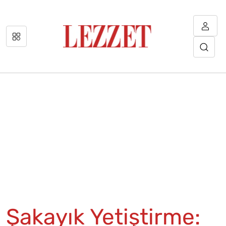
Şakayık Yetiştirme: