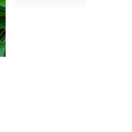
mayla Kıbrıs
Çiğ Domates Kavano
 Tarifi
Nasıl Saklanır?
e 1 Patates ve 1
Ev Yapımı Domates 
 Un ile Tavada
Kaç Yıl Dayanır?
e Tarifi