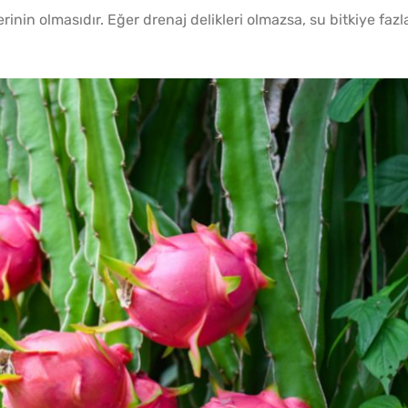
Kışlık Domates Sosunun
inin olmasıdır. Eğer drenaj delikleri olmazsa, su bitkiye fazl
İçine Ne Konur?
Tel Te
Katmer