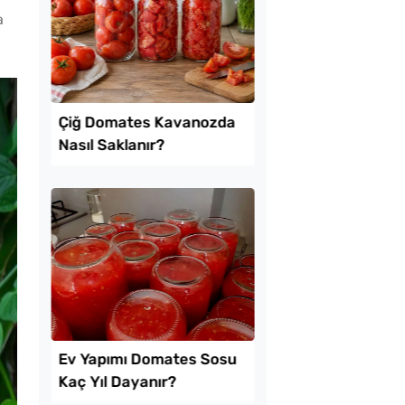
a
l Ayrılan Tavada
Tavada Kolay Patates
 Tarifi
Gözleme Tarifi