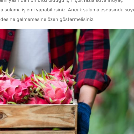
familyasından bir bitki olduğu için çok fazla suya ihtiyaç
 sulama işlemi yapabilirsiniz. Ancak sulama esnasında suy
vdesine gelmemesine özen göstermelisiniz.