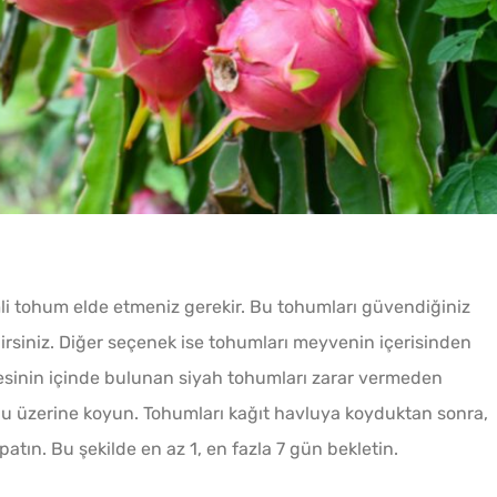
Az Kıy
Köftesi
li tohum elde etmeniz gerekir. Bu tohumları güvendiğiniz
rsiniz. Diğer seçenek ise tohumları meyvenin içerisinden
vesinin içinde bulunan siyah tohumları zarar vermeden
Sadec
avlu üzerine koyun. Tohumları kağıt havluya koyduktan sonra,
Bardak
apatın. Bu şekilde en az 1, en fazla 7 gün bekletin.
Gözlem