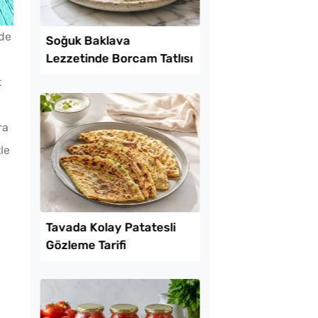
nde
Lezzet Trendleri
t
ra
tle
kikaya Sendeyim
Soğuk Baklava
sı Tarifi
Lezzetinde Borcam Ta
Tarifi