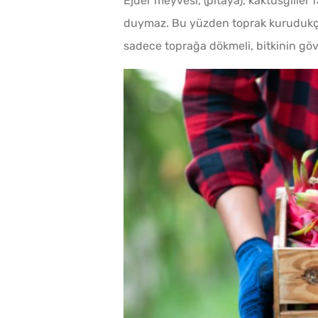
Ejder meyvesi, (pitaya), kaktüsgiller 
duymaz. Bu yüzden toprak kurudukça
sadece toprağa dökmeli, bitkinin gö