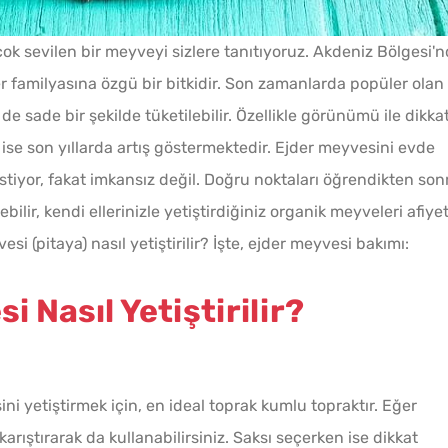
ok sevilen bir meyveyi sizlere tanıtıyoruz. Akdeniz Bölgesi'
ler familyasına özgü bir bitkidir. Son zamanlarda popüler olan
 sade bir şekilde tüketilebilir. Özellikle görünümü ile dikka
Kışlık Tarhanaya Tarhun
i ise son yıllarda artış göstermektedir. Ejder meyvesini evde
Otu Konur Mu?
stiyor, fakat imkansız değil. Doğru noktaları öğrendikten son
bilir, kendi ellerinizle yetiştirdiğiniz organik meyveleri afiye
Bayat Ekmeği Saniyeler
esi (pitaya) nasıl yetiştirilir? İşte, ejder meyvesi bakımı:
İçinde Taze Hale Getiren
Yöntem
 Nasıl Yetiştirilir?
10 Da
Evde Elma Sirkesi
Poğaça
Yapmanın 4 Püf Noktası
ni yetiştirmek için, en ideal toprak kumlu topraktır. Eğer
rıştırarak da kullanabilirsiniz. Saksı seçerken ise dikkat