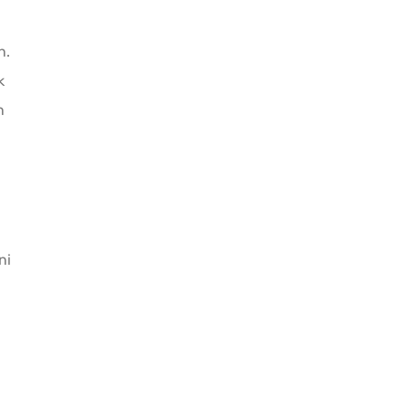
n.
k
n
ni