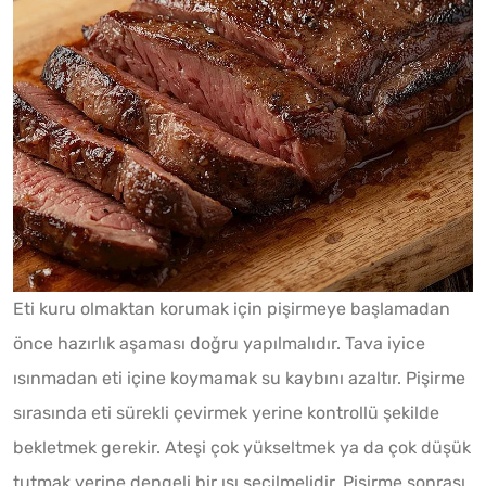
Eti kuru olmaktan korumak için pişirmeye başlamadan
önce hazırlık aşaması doğru yapılmalıdır. Tava iyice
ısınmadan eti içine koymamak su kaybını azaltır. Pişirme
sırasında eti sürekli çevirmek yerine kontrollü şekilde
bekletmek gerekir. Ateşi çok yükseltmek ya da çok düşük
tutmak yerine dengeli bir ısı seçilmelidir. Pişirme sonrası