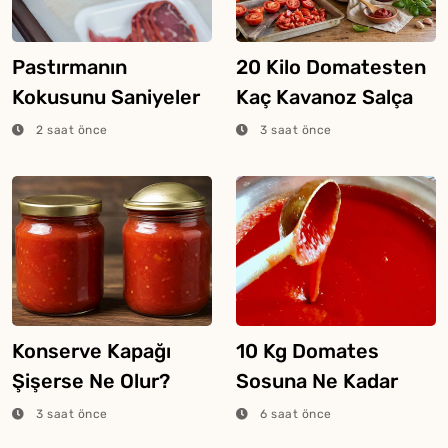
Pastırmanın
20 Kilo Domatesten
Kokusunu Saniyeler
Kaç Kavanoz Salça
İçinde Alan Yöntem
Çıkar?
2 saat önce
3 saat önce
Konserve Kapağı
10 Kg Domates
Şişerse Ne Olur?
Sosuna Ne Kadar
Tuz Konur?
3 saat önce
6 saat önce