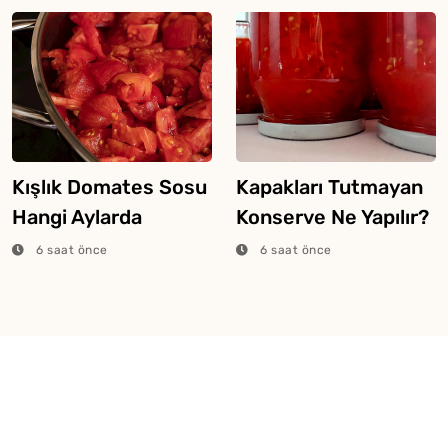
Kışlık Domates Sosu
Kapakları Tutmayan
Hangi Aylarda
Konserve Ne Yapılır?
Yapılır?
6 saat önce
6 saat önce