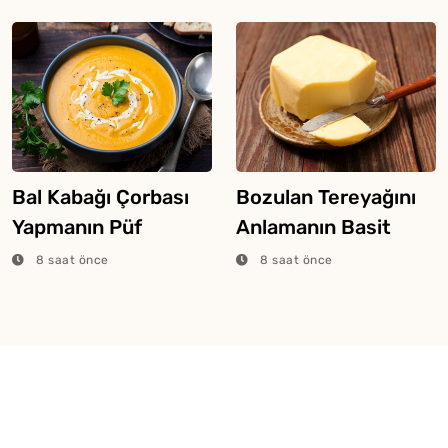
Bal Kabağı Çorbası
Bozulan Tereyağını
Yapmanın Püf
Anlamanın Basit
Noktaları
Yolları
8 saat önce
8 saat önce