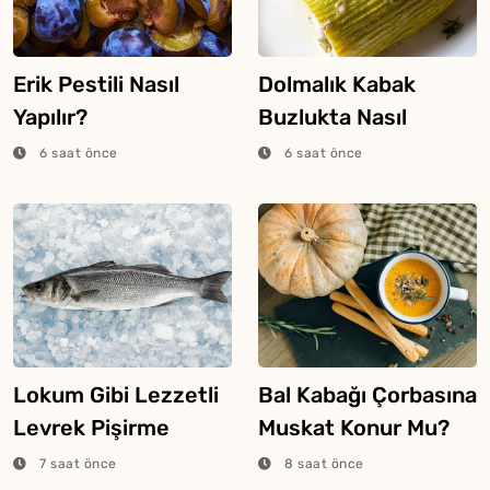
Erik Pestili Nasıl
Dolmalık Kabak
Yapılır?
Buzlukta Nasıl
Saklanır?
6 saat önce
6 saat önce
Lokum Gibi Lezzetli
Bal Kabağı Çorbasına
Levrek Pişirme
Muskat Konur Mu?
Tüyosu
7 saat önce
8 saat önce